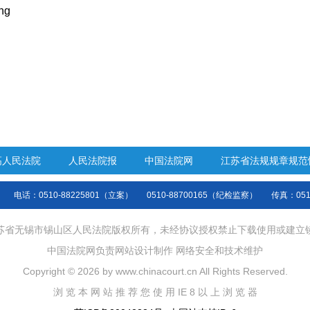
高人民法院
人民法院报
中国法院网
江苏省法规规章规范
电话：0510-88225801（立案）
0510-88700165（纪检监察）
传真：0510
苏省无锡市锡山区人民法院版权所有，未经协议授权禁止下载使用或建立
中国法院网负责网站设计制作 网络安全和技术维护
Copyright © 2026 by www.chinacourt.cn All Rights Reserved.
浏 览 本 网 站 推 荐 您 使 用 IE 8 以 上 浏 览 器