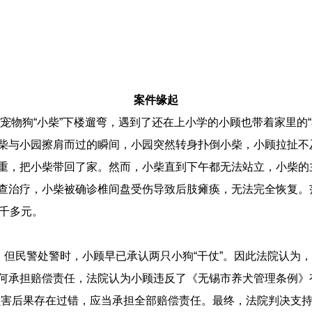
案件缘起
中宠物狗“小柴”下楼遛弯，遇到了还在上小学的小顾也带着家里的
柴与小园擦肩而过的瞬间，小园突然转身扑倒小柴，小顾拉扯不
重，把小柴带回了家。然而，小柴直到下午都无法站立，小柴的
查治疗，小柴被确诊椎间盘受伤导致后肢瘫痪，无法完全恢复。
3千多元。
，但民警处警时，小顾早已承认两只小狗“干仗”。因此法院认为，
何承担赔偿责任，法院认为小顾违反了《无锡市养犬管理条例》
损害后果存在过错，应当承担全部赔偿责任。最终，法院判决支