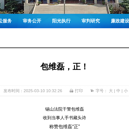
讼服务
审务公开
阳光执行
审判研究
廉政建
包维磊，正！
发布时间：2025-03-10 10:32:26
打印
字号：
大
|
中
|
小
锡山法院干警包维磊
收到当事人手书藏头诗
称赞包维磊“正”