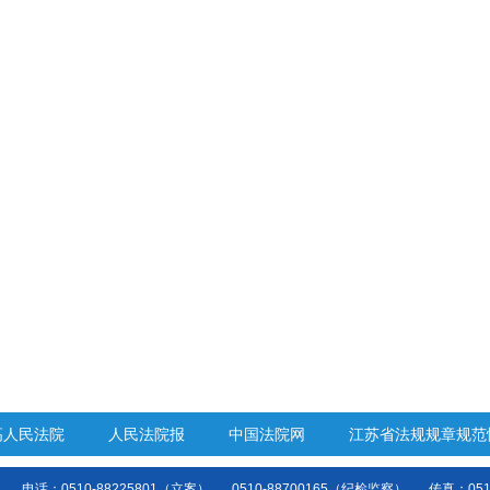
高人民法院
人民法院报
中国法院网
江苏省法规规章规范
电话：0510-88225801（立案）
0510-88700165（纪检监察）
传真：0510